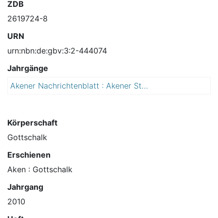
ZDB
2619724-8
URN
urn:nbn:de:gbv:3:2-444074
Jahrgänge
Akener Nachrichtenblatt : Akener Stadtanzeiger und Amtsblatt für die Stadt Aken (Elbe) einschließlich der Ortschaften Mennewitz, Kleinzerbst, Kühren und Susigke
2
0
1
0
Körperschaft
Gottschalk
Erschienen
Aken : Gottschalk
Jahrgang
2010