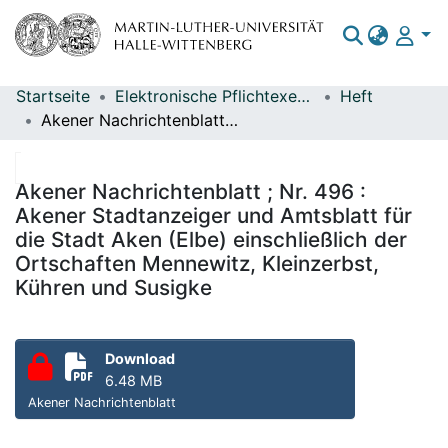
Startseite
Elektronische Pflichtexemplare
Heft
Bereiche & Sammlungen
Akener Nachrichtenblatt ; Nr. 496 : Akener Stadtanzeiger und Amtsblatt für die Stadt Aken (Elbe) einschließlich der Ortschaften Mennewitz, Kleinzerbst, Kühren und Susigke
Das gesamte Repositorium
Statistiken
Akener Nachrichtenblatt ; Nr. 496 :
Akener Stadtanzeiger und Amtsblatt für
die Stadt Aken (Elbe) einschließlich der
Ortschaften Mennewitz, Kleinzerbst,
Kühren und Susigke
Download
6.48 MB
Akener Nachrichtenblatt