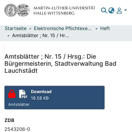
Startseite
Elektronische Pflichtexemplare
Heft
Bereiche & Sammlungen
Amtsblätter ; Nr. 15 / Hrsg.: Die Bürgermeisterin, Stadtverwaltung Bad Lauchstädt
Das gesamte Repositorium
Statistiken
Amtsblätter ; Nr. 15 / Hrsg.: Die
Bürgermeisterin, Stadtverwaltung Bad
Lauchstädt
Download
16.58 KB
Amtsblätter
ZDB
2543206-0