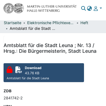
Startseite
Elektronische Pflichtexemplare
Heft
Bereiche & Sammlungen
Amtsblatt für die Stadt Leuna ; Nr. 13 / Hrsg.: Die Bürgermeisterin, Stadt Leuna
Das gesamte Repositorium
Statistiken
Amtsblatt für die Stadt Leuna ; Nr. 13 /
Hrsg.: Die Bürgermeisterin, Stadt Leuna
Download
43.76 KB
Amtsblatt für die Stadt Leuna
ZDB
2841742-2