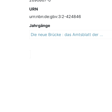
URN
urn:nbn:de:gbv:3:2-424846
Jahrgänge
Die neue Brücke : das Amtsblatt der Lutherstadt Wittenberg
2
0
1
3