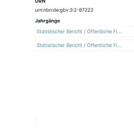
URN
urn:nbn:de:gbv:3:2-87222
Jahrgänge
Statistischer Bericht / Öffentliche Finanzen, Personal, Steuern / Realsteuervergleich
2
0
Statistischer Bericht / Öffentliche Finanzen, Personal, Steuern / Realsteuervergleich
2
1
0
6
1
7