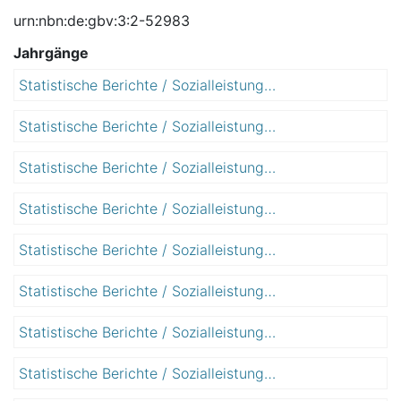
urn:nbn:de:gbv:3:2-52983
Jahrgänge
Statistische Berichte / Sozialleistungen / Wohngeld
2
0
Statistische Berichte / Sozialleistungen / Wohngeld
2
0
0
6
Statistische Berichte / Sozialleistungen / Wohngeld
2
0
0
7
Statistische Berichte / Sozialleistungen / Wohngeld
2
0
0
8
Statistische Berichte / Sozialleistungen / Wohngeld
2
0
0
9
Statistische Berichte / Sozialleistungen / Wohngeld
2
1
0
0
Statistische Berichte / Sozialleistungen / Wohngeld
2
1
0
1
Statistische Berichte / Sozialleistungen / Wohngeld
2
1
0
2