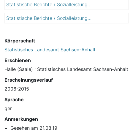
Statistische Berichte / Sozialleistungen / Wohngeld
2
1
0
3
Statistische Berichte / Sozialleistungen / Wohngeld
2
1
0
4
1
5
Körperschaft
Statistisches Landesamt Sachsen-Anhalt
Erschienen
Halle (Saale) : Statistisches Landesamt Sachsen-Anhalt
Erscheinungsverlauf
2006-2015
Sprache
ger
Anmerkungen
Gesehen am 21.08.19